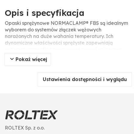
Opis i specyfikacja
Opaski sprężynowe NORMACLAMP® FBS są idealnym
wyborem do systemów złączek wężowych
narażonych na duże wahania temperatury. Ich
dynamiczne właściwości sprężyste zapewniają
automatyczny efekt ponownego naprężenia przez
długi czas po montażu. Nawet w niskich
Pokaż więcej
temperaturach mechanizm ten zapewnia
wystarczająco wysoką promieniową siłę zacisku, co z
kolei zapewnia doskonałą niezawodność
Ustawienia dostępności i wyglądu
uszczelnienia. Nawet węże, które mają tendencję do
„płynięcia”, są bezpiecznie łączone za pomocą
NORMACLAMP® FBS. Do profesjonalnego montażu
wykorzystywane są narzędzia ręczne i pneumatyczne.
ROLTEX Sp. z o.o.