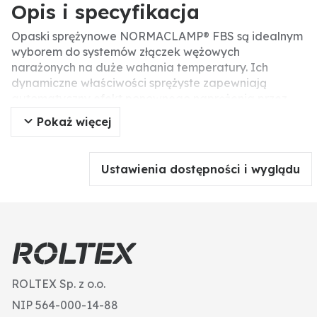
Opis i specyfikacja
Opaski sprężynowe NORMACLAMP® FBS są idealnym
wyborem do systemów złączek wężowych
narażonych na duże wahania temperatury. Ich
dynamiczne właściwości sprężyste zapewniają
automatyczny efekt ponownego naprężenia przez
długi czas po montażu. Nawet w niskich
Pokaż więcej
temperaturach mechanizm ten zapewnia
wystarczająco wysoką promieniową siłę zacisku, co z
kolei zapewnia doskonałą niezawodność
Ustawienia dostępności i wyglądu
uszczelnienia. Nawet węże, które mają tendencję do
„płynięcia”, są bezpiecznie łączone za pomocą
NORMACLAMP® FBS. Do profesjonalnego montażu
wykorzystywane są narzędzia ręczne i pneumatyczne.
ROLTEX Sp. z o.o.
NIP 564-000-14-88