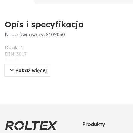
Opis i specyfikacja
Nr porównawczy: S109030
Opak.: 1
DIN: 3017
Typ: 9
Jakość: W1
Pokaż więcej
Materiał: stal ocynkowana
Zakres zacisku (mm): 30
Szerokość taśmy (mm): 9
Produkty