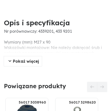
Opis i specyfikacja
Nr porównawczy: 4339201, 433 9201
Wymiary (mm): M27 x 90
Wskazówki montażowe: Nie należy dokręcać śrub i
nakrętek za pomocą narzędzi pneumatycznych,
ponieważ może to prowadzić do uszkodzenia części
Pokaż więcej
roboczej (pęknięcia naprężeniowe).
Powiązane produkty
56017 3038960
56017 3298620