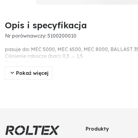
Opis i specyfikacja
Nr porównawczy: 5100200010
pasuje do: MEC 5000, MEC 6500, MEC 8000, BALLAST 
Ciśnienie robocze (bar): 0,3 → 1,5
D (mm): 45
A (mm): 176
Pokaż więcej
Materiał: Messing
Ø (cale): 1 1/2"
B (mm): 39
Wersja: pasuje do: MEC 5000, MEC 6500, MEC 8000, B
C (mm): 100
Produkty