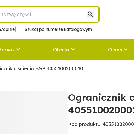
/opisie
Szukaj po numerze katalogowym
Serwis
Oferta
O nas
cznik ciśnienia B&P 4055100200010
Ogranicznik 
40551002000
Kod produktu: 4055100200