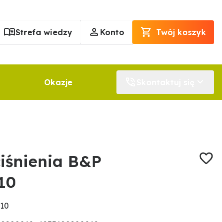
Strefa wiedzy
Konto
Twój koszyk
Okazje
Skontaktuj się
ciśnienia B&P
10
010