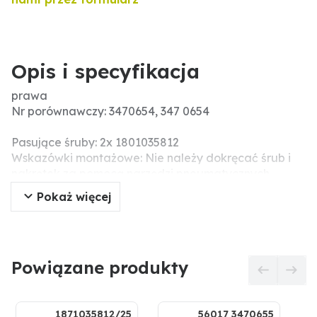
Opis i specyfikacja
prawa
Nr porównawczy: 3470654, 347 0654
Pasujące śruby: 2x 1801035812
Wskazówki montażowe: Nie należy dokręcać śrub i
nakrętek za pomocą narzędzi pneumatycznych,
ponieważ może to prowadzić do uszkodzenia części
Pokaż więcej
roboczej (pęknięcia naprężeniowe).
Powiązane produkty
1871035812/25
56017 3470655