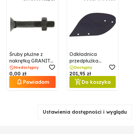
Śruby płużne z
Odkładnica
nakrętką GRANIT
przedpłużka
1871035812/25
GRANIT 56017
Niedostępny
Dostępny
0,00 zł
201,95 zł
3470655
Powiadom
Do koszyka
Ustawienia dostępności i wyglądu