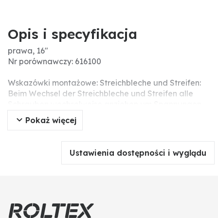
Opis i specyfikacja
prawa, 16"
Nr porównawczy: 616100
Wskazówki montażowe: Streichbleche und Streifen:
Beim Wechsel der Streichbleche und Streifen alle
Schrauben wechselweise anziehen um Spannungen
und Brüche der Bauteile zu vermeiden. Verwenden
Pokaż więcej
Sie Pappscheiben zum Ausgleich von Maßtoleranzen
an Streichblechen und Streichblech-Vorderteilen um
Spannungen und Risse in den Bauteilen zu
Ustawienia dostępności i wyglądu
verhindern. Die Schrauben und Muttern nicht mit
einem Druckluftwerkzeug anziehen, da dieses das
Verschleißteil beschädigen kann (Spannungsrisse).
Pasujące śruby: 2 x 450H0609350, 3 x 450901128, 1 x
4500609390