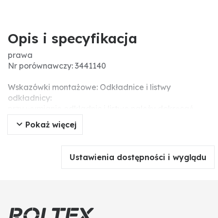
Opis i specyfikacja
prawa
Nr porównawczy: 3441140
Wskazówki montażowe: Odkładnice i listwy
odkładnicy:
przy wymianie odkładnic i listwe należy dokręcać
śruby na zmianę, żeby uniknąć napięcia i ostatecznie
Pokaż więcej
złamania elementów roboczych. Do wyrównania
różnic wymiarów przy odkładnicy i piersi oraz aby
uniknąć napięć, nalezy użyć podkładek tekturowych.
Ustawienia dostępności i wyglądu
Śrub i nakrętek nie należy dokręcać narzędziem
pneumatycznym, ponieważ może prowadzić to do
uszkodzeń części roboczej (pęknięcia związane z
napięciem).