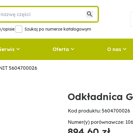
/opisie
Szukaj po numerze katalogowym
Serwis
Oferta
O nas
NIT 5604700026
Odkładnica 
Kod produktu: 5604700026
Numer(y) porównawcze: 106
894,60 zł