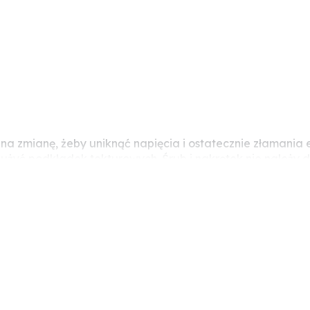
y na zmianę, żeby uniknąć napięcia i ostatecznie złaman
ezy użyć podkładek tekturowych. Śrub i nakrętek nie nal
związane z napięciem).