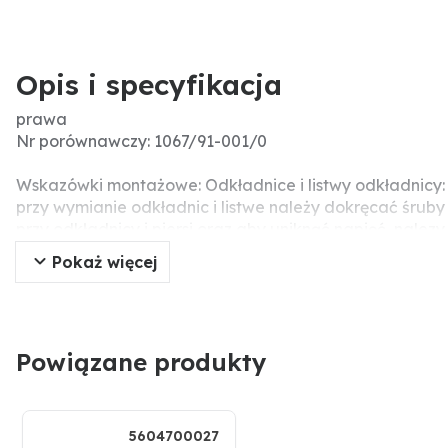
Opis i specyfikacja
prawa
Nr porównawczy: 1067/91-001/0
Wskazówki montażowe: Odkładnice i listwy odkładnicy:
przy wymianie odkładnic i listwe należy dokręcać śrub
przy odkładnicy i piersi oraz aby uniknąć napięć, nal
prowadzić to do uszkodzeń części roboczej (pęknięcia 
Pokaż więcej
Powiązane produkty
5604700027