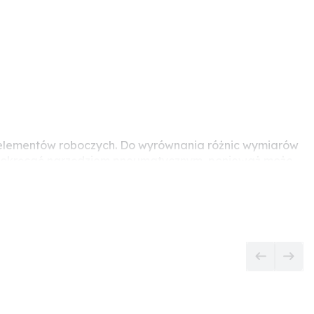
ia elementów roboczych. Do wyrównania różnic wymiarów
eży dokręcać narzędziem pneumatycznym, ponieważ może