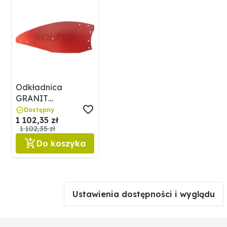
Pasujące śruby: 7 x 18012351410
Odkładnica
GRANIT
5602700014
Dostępny
1 102,35 zł
1 102,35 zł
Do koszyka
Ustawienia dostępności i wyglądu