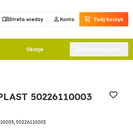
Strefa wiedzy
Konto
Twój koszyk
Okazje
Skontaktuj się
PLAST 50226110003
10003, 50226110003