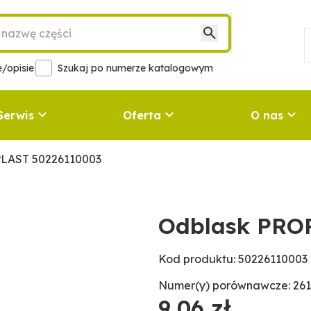
/opisie
Szukaj po numerze katalogowym
Serwis
Oferta
O nas
LAST 50226110003
Odblask PRO
Kod produktu: 50226110003
Numer(y) porównawcze: 261
9,06 zł