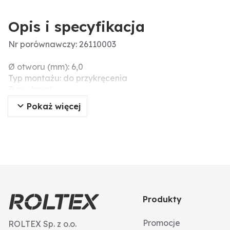
Opis i specyfikacja
Nr porównawczy: 26110003
Ø otworu (mm): 6,0
Typ montażu: do przykręcenia
Typ: okrągły
Grubość materiału (mm): 6
Pokaż więcej
Wymiar całkowity-Ø (mm): 80
Produkty
Promocje
ROLTEX Sp. z o.o.