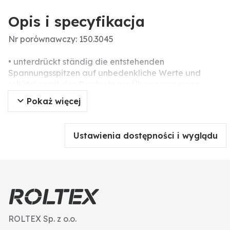
Opis i specyfikacja
Nr porównawczy: 150.3045
• unterdrückt ständig die entstehenden
Spannungsspitzen auf unbedenkliche Werte und
schützt somit das Bordnetz vor Überspannungen
• verhindert Zerstörungen an der Bordelektronik beim
Pokaż więcej
Laden der eingebauten Batterie bzw. auch bei
Schweißarbeiten
• Maximalbelastung 200 A (8/20 µs)
Ustawienia dostępności i wyglądu
• mit Sicherungsschutz
• Sicht- und Tonsignal bei Spannungsspitzen
• mit Verpolungsschutz
• der Anschluss an die Batterie erfolgt über zwei
kunststoffummantelte Krokodilpolklemmen
• robuste Werkstattausführung
ROLTEX Sp. z o.o.