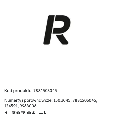
Kod produktu: 7881503045
Numer(y) porównawcze: 150.3045, 7881503045,
124591, 9968006
1 387,86 zł