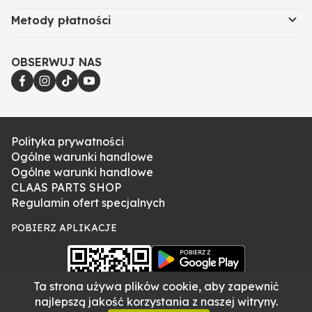
Zalety produktu
Metody płatności
Precyzyjne dopasowanie do oryginalnych łożysk i
OBSERWUJ NAS
wałów.
Wysoka odporność na korozję i uszkodzenia
mechaniczne.
Skuteczna ochrona przed pyłem i
zanieczyszczeniami.
Polityka prywatności
Łatwy montaż i demontaż.
Ogólne warunki handlowe
Zwiększa żywotność łożyska wału nożowego.
Ogólne warunki handlowe
Wykonana z wytrzymałych materiałów.
CLAAS PARTS SHOP
Regulamin ofert specjalnych
Zastosowanie
POBIERZ APLIKACJE
Obudowa łożyska wału nożowego jest elementem
ochronnym w układzie siekacza słomy. Zabezpiecza
łożysko przed wnikaniem zanieczyszczeń, które
Ta strona używa plików cookie, aby zapewnić
mogłyby prowadzić do zatarcia i awarii. Wymiana
najlepszą jakość korzystania z naszej witryny.
zużytej lub uszkodzonej obudowy jest niezbędna do