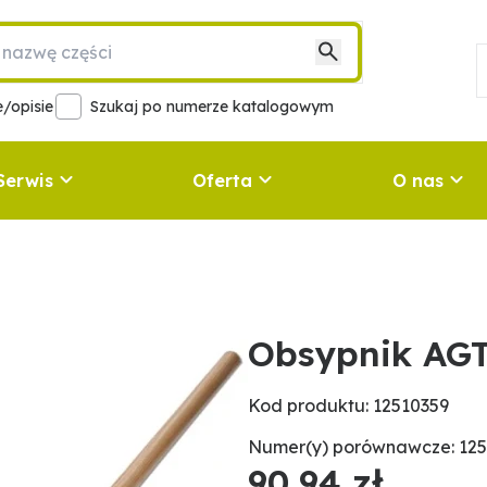
/opisie
Szukaj po numerze katalogowym
Serwis
Oferta
O nas
Obsypnik AG
Kod produktu: 12510359
Numer(y) porównawcze: 125
90,94 zł