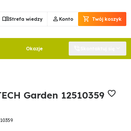
Strefa wiedzy
Konto
Twój koszyk
Okazje
Skontaktuj się
TECH Garden 12510359
10359