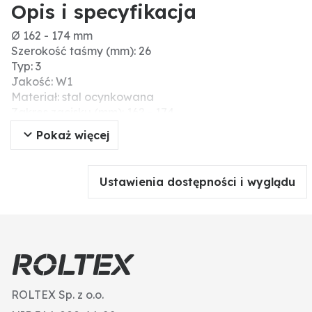
Opis i specyfikacja
Ø 162 - 174 mm
Szerokość taśmy (mm): 26
Typ: 3
Jakość: W1
Materiał: stal ocynkowana
Zakres zacisku (mm): 162 - 174
Pasuje do węża z Ø wew. (mm): 150
Pokaż więcej
Dodatkowe informacje: śruby i nakrętki wykonane ze
stali ocynkowanej 8.8
taśma i mostek ze stali szlachetnej AISI 430
Ustawienia dostępności i wyglądu
ROLTEX Sp. z o.o.