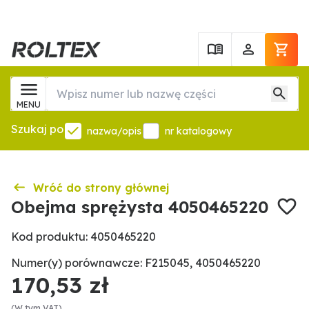
MENU
Szukaj po
nazwa/opis
nr katalogowy
Wróć do strony głównej
Obejma sprężysta 4050465220
Kod produktu: 4050465220
Numer(y) porównawcze: F215045, 4050465220
170,53 zł
(W tym VAT)