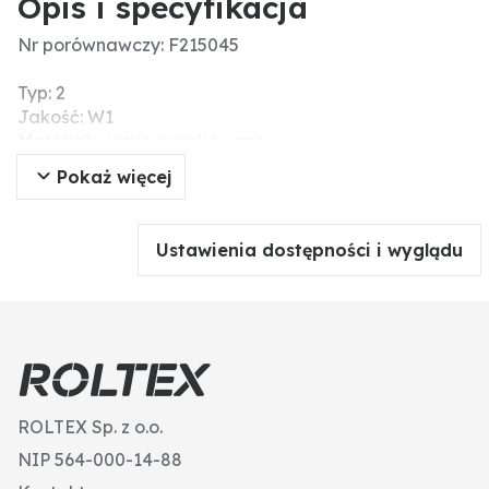
Opis i specyfikacja
Nr porównawczy: F215045
Typ: 2
Jakość: W1
Materiał: wersja ocynkowana
Zakres zacisku (mm): 25,4 - 44,5
Pokaż więcej
Szerokość taśmy (mm): 15,6
Dodatkowe informacje: ocynkowane, ze śrubą z łbem
sześciokątnym SW 10
Ustawienia dostępności i wyglądu
ROLTEX Sp. z o.o.
NIP 564-000-14-88