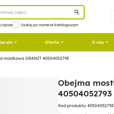
/opisie
Szukaj po numerze katalogowym
Serwis
Oferta
O nas
a mostkowa GRANIT 40504052793
Obejma mos
40504052793
Kod produktu: 40504052793