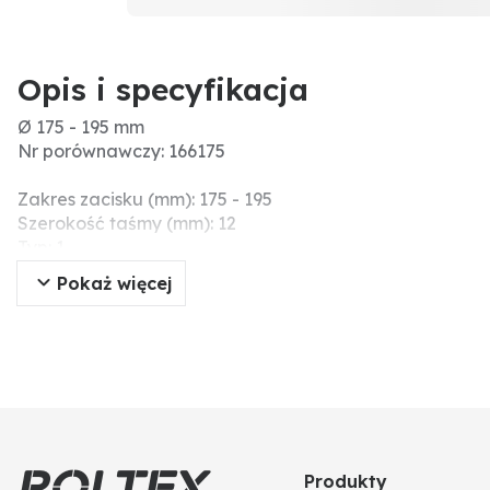
Opis i specyfikacja
Ø 175 - 195 mm
Nr porównawczy: 166175
Zakres zacisku (mm): 175 - 195
Szerokość taśmy (mm): 12
Typ: 1
Jakość: W2
Pokaż więcej
Materiał: wersja ocynkowana
Dodatkowe informacje: wykonane z ocynkowanej stali 
Produkty