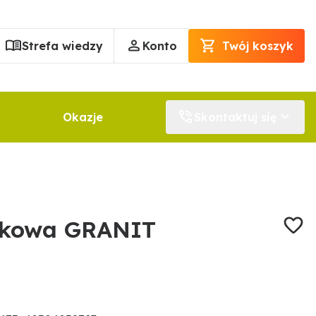
Strefa wiedzy
Konto
Twój koszyk
Okazje
Skontaktuj się
tkowa GRANIT