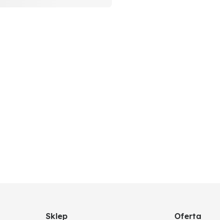
do węży spiralnych prawoskrętnych
Sklep
Oferta