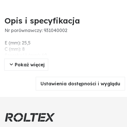
Opis i specyfikacja
Nr porównawczy: 931040002
E (mm): 25,5
C (mm): 8
Szerokość (mm): 60
Wymiary montażowe (mm): 60
Pokaż więcej
D (mm): 60
Szerokość robocza (mm): 70
A (mm): 70
Ustawienia dostępności i wyglądu
B (mm): 120
Ø otworu (mm): 25,5
Grubość (mm): 8
Długość (mm): 120