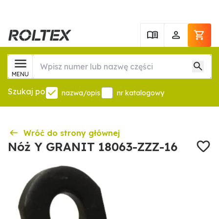
MENU
Szukaj po
nazwa/opis
nr katalogowy
Wróć do strony głównej
Nóż Y GRANIT 18063-ZZZ-16