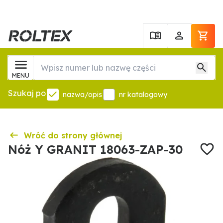
MENU
Szukaj po
nazwa/opis
nr katalogowy
Wróć do strony głównej
Nóż Y GRANIT 18063-ZAP-30