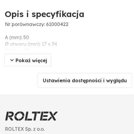
Opis i specyfikacja
Nr porównawczy: 61000422
A (mm): 50
Ø otworu (mm): 17 x 34
D (mm): 50
E (mm): 17 x 34
Pokaż więcej
Szerokość robocza (mm): 50
C (mm): 8
B (mm): 78
Ustawienia dostępności i wyglądu
Grubość (mm): 8
Szerokość (mm): 50
Wymiary montażowe (mm): 50
Długość (mm): 78
ROLTEX Sp. z o.o.