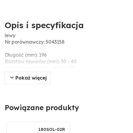
Opis i specyfikacja
lewy
Nr porównawczy: 5043158
Długość (mm): 196
Rozstaw otworów (mm): 30 - 40
Wymiary montażowe (mm): 30
Szerokość robocza (mm): 45
Pokaż więcej
Grubość (mm): 4
Ø otworu (mm): 9
Powiązane produkty
180SOL-02R