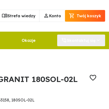
Strefa wiedzy
Konto
Twój koszyk
Okazje
Skontaktuj się
 GRANIT 180SOL-02L
43158, 180SOL-02L