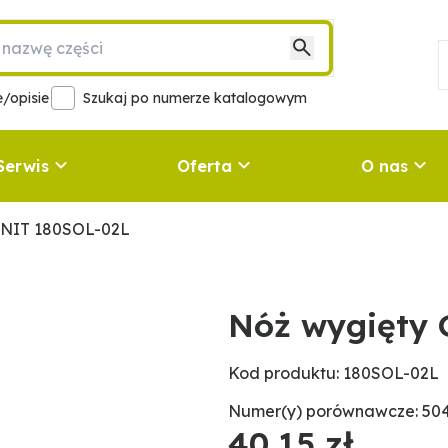
/opisie
Szukaj po numerze katalogowym
Serwis
Oferta
O nas
ANIT 180SOL-02L
Nóż wygięty
Kod produktu: 180SOL-02L
Numer(y) porównawcze: 50
40,15 zł