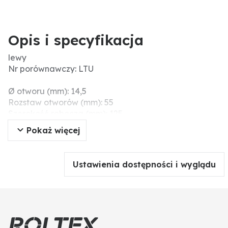
Opis i specyfikacja
lewy
Nr porównawczy: LTU
Ø otworu (mm): 14,5
Rozstaw otworów (mm): 55
Szerokość robocza (mm): 125
Wymiary montażowe (mm): 80
Pokaż więcej
Długość (mm): 185
Grubość (mm): 8
Ustawienia dostępności i wyglądu