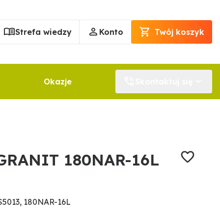
Strefa wiedzy
Konto
Twój koszyk
Okazje
Skontaktuj się
 GRANIT 180NAR-16L
S5013, 180NAR-16L