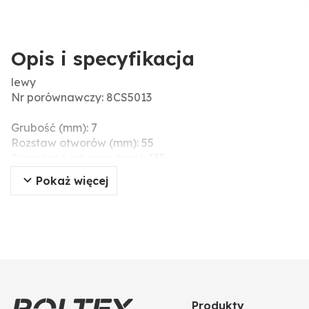
Opis i specyfikacja
lewy
Nr porównawczy: 8CS5013
Grubość (mm): 7
Rozstaw otworów (mm): 55
Szerokość robocza (mm): 135
Ø otworu (mm): 14,5
Pokaż więcej
Wymiary montażowe (mm): 80
Długość (mm): 200
Produkty