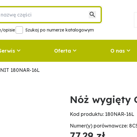
/opisie
Szukaj po numerze katalogowym
Serwis
Oferta
O nas
ANIT 180NAR-16L
Nóż wygięty
Kod produktu: 180NAR-16L
Numer(y) porównawcze: 8C
77,29 zł