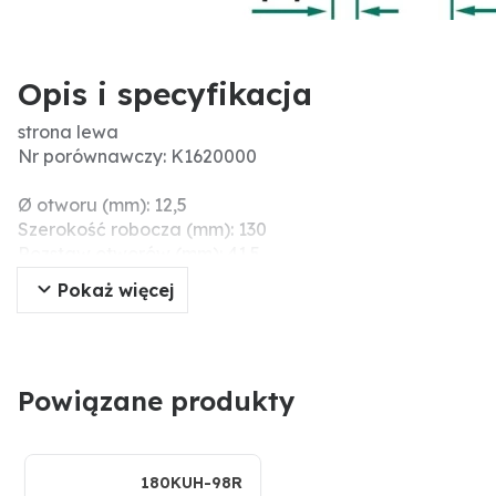
Opis i specyfikacja
strona lewa
Nr porównawczy: K1620000
Ø otworu (mm): 12,5
Szerokość robocza (mm): 130
Rozstaw otworów (mm): 41.5
Długość (mm): 181
Pokaż więcej
Grubość (mm): 6
Wymiary montażowe (mm): 70
Powiązane produkty
180KUH-98R