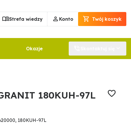
Strefa wiedzy
Konto
Twój koszyk
Okazje
Skontaktuj się
 GRANIT 180KUH-97L
620000, 180KUH-97L