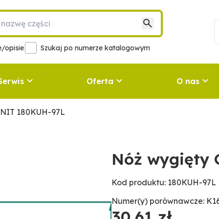
/opisie
Szukaj po numerze katalogowym
Serwis
Oferta
O nas
ANIT 180KUH-97L
Nóż wygięty
Kod produktu: 180KUH-97L
Numer(y) porównawcze: K1
30,61 zł