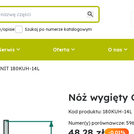
/opisie
Szukaj po numerze katalogowym
Serwis
Oferta
O nas
ANIT 180KUH-14L
Nóż wygięty
Kod produktu: 180KUH-14L
Numer(y) porównawcze: 59
48,28 zł
-0.01%