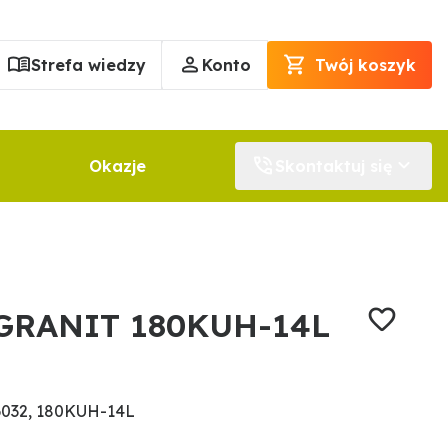
Strefa wiedzy
Konto
Twój koszyk
Okazje
Skontaktuj się
 GRANIT 180KUH-14L
6032, 180KUH-14L