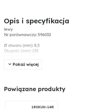
Opis i specyfikacja
lewy
Nr porównawczy: 596032
Ø otworu (mm): 8,5
Długość (mm): 235
Grubość (mm): 7
Wymiary montażowe (mm): 60
Pokaż więcej
Szerokość robocza (mm): 86
Rozstaw otworów (mm): 30
Powiązane produkty
180KUH-14R