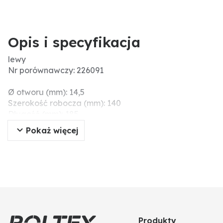
Opis i specyfikacja
lewy
Nr porównawczy: 226091
Ø otworu (mm): 14,5
Szerokość robocza (mm): 140
Długość (mm): 185
Rozstaw otworów (mm): 57
Pokaż więcej
Wymiary montażowe (mm): 80
Grubość (mm): 7
Produkty