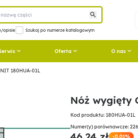
/opisie
Szukaj po numerze katalogowym
Serwis
Oferta
O nas
ANIT 180HUA-01L
Nóż wygięty
Kod produktu: 180HUA-01L
Numer(y) porównawcze: 22
46,24 zł
-0.01%