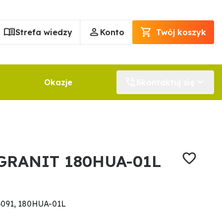
Strefa wiedzy
Konto
Twój koszyk
Okazje
Skontaktuj się
 GRANIT 180HUA-01L
6091, 180HUA-01L