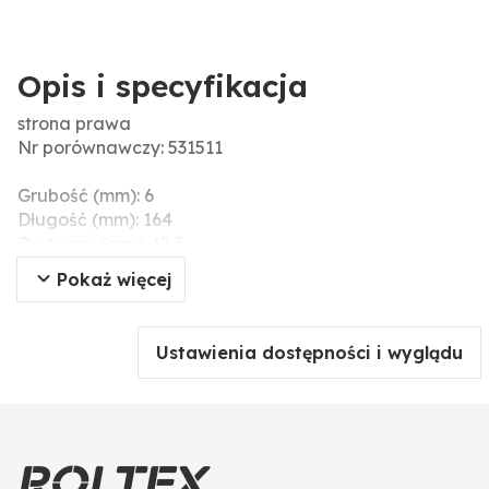
Opis i specyfikacja
strona prawa
Nr porównawczy: 531511
Grubość (mm): 6
Długość (mm): 164
Ø otworu (mm): 12,5
Wymiary montażowe (mm): 60
Pokaż więcej
Szerokość robocza (mm): 164
Rozstaw otworów (mm): 40
Ustawienia dostępności i wyglądu