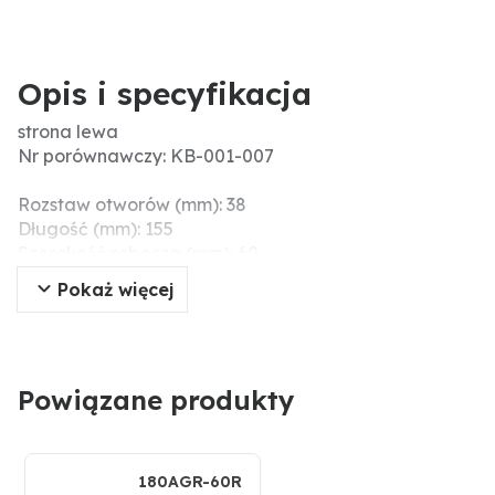
Opis i specyfikacja
strona lewa
Nr porównawczy: KB-001-007
Rozstaw otworów (mm): 38
Długość (mm): 155
Szerokość robocza (mm): 60
Ø otworu (mm): 8,5
Pokaż więcej
Grubość (mm): 5
Wymiary montażowe (mm): 50
Powiązane produkty
180AGR-60R