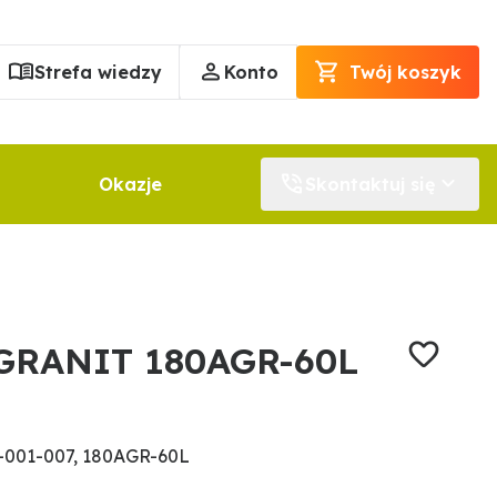
Strefa wiedzy
Konto
Twój koszyk
Okazje
Skontaktuj się
 GRANIT 180AGR-60L
-001-007, 180AGR-60L