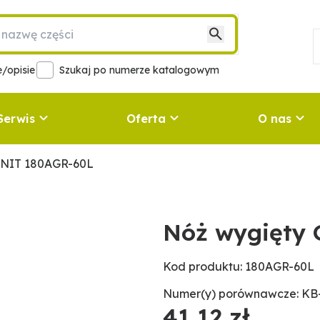
/opisie
Szukaj po numerze katalogowym
Serwis
Oferta
O nas
ANIT 180AGR-60L
Nóż wygięty
Kod produktu: 180AGR-60L
Numer(y) porównawcze: KB
41,12 zł