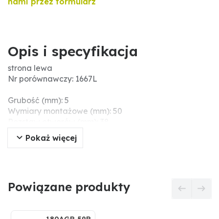
nami przez formularz
Opis i specyfikacja
strona lewa
Nr porównawczy: 1667L
Grubość (mm): 5
Wymiary montażowe (mm): 50
Rozstaw otworów (mm): 38
Ø otworu (mm): 8,5
Pokaż więcej
Menke-Nr.: 19565
Szerokość robocza (mm): 60
Długość (mm): 135
Powiązane produkty