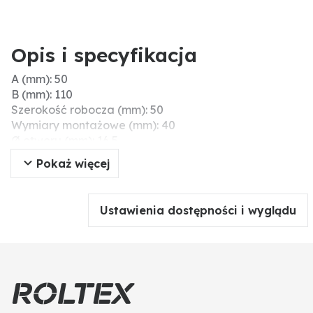
Opis i specyfikacja
A (mm): 50
B (mm): 110
Szerokość robocza (mm): 50
Wymiary montażowe (mm): 40
Ø otworu (mm): 16,5
Szerokość (mm): 40
Pokaż więcej
Długość (mm): 110
Grubość (mm): 8
D (mm): 40
Ustawienia dostępności i wyglądu
E (mm): 16,5
C (mm): 8