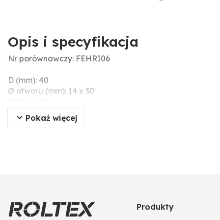
Opis i specyfikacja
Nr porównawczy: FEHRI06
D (mm): 40
Ø otworu (mm): 14 x 30
B (mm): 90
A (mm): 43
Pokaż więcej
Szerokość (mm): 40
E (mm): 14 x 30
C (mm): 6
Grubość (mm): 6
Szerokość robocza (mm): 43
Wymiary montażowe (mm): 40
Długość (mm): 90
Produkty