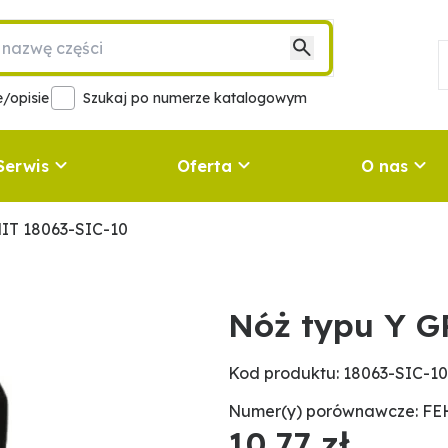
/opisie
Szukaj po numerze katalogowym
Serwis
Oferta
O nas
IT 18063-SIC-10
Nóż typu Y G
Kod produktu: 18063-SIC-10
Numer(y) porównawcze: FEH
10,77 zł