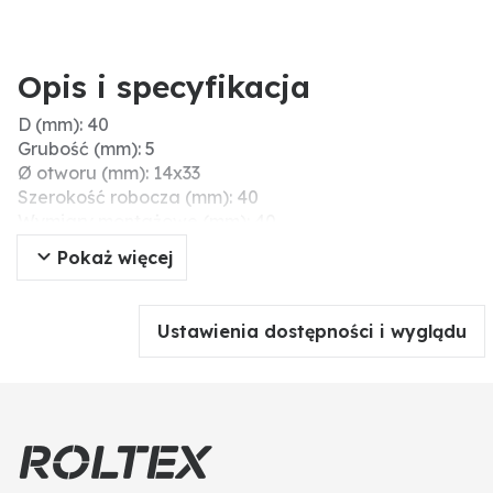
Opis i specyfikacja
D (mm): 40
Grubość (mm): 5
Ø otworu (mm): 14x33
Szerokość robocza (mm): 40
Wymiary montażowe (mm): 40
Szerokość (mm): 40
Pokaż więcej
E (mm): 14x33
C (mm): 5
B (mm): 100
Ustawienia dostępności i wyglądu
Długość (mm): 100
A (mm): 40