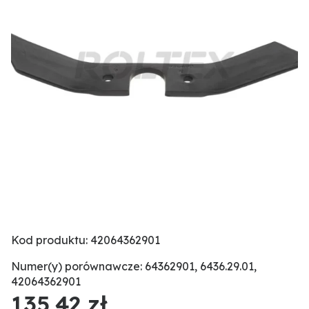
Kod produktu: 42064362901
Numer(y) porównawcze: 64362901, 6436.29.01,
42064362901
135,42 zł