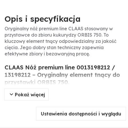
Opis i specyfikacja
Oryginalny nóż premium line CLAAS stosowany w
przystawce do zbioru kukurydzy ORBIS 750. To
kluczowy element tnący odpowiedzialny za jakość
cięcia. Jego dobry stan techniczny zapewnia
efektywne zbiory i bezawaryjną pracę.
CLAAS Nóż premium line 0013198212 /
13198212 – Oryginalny element tnący do
przystawki ORBIS 750.
Pokaż więcej
Oryginalny nóż premium line CLAAS to precyzyjnie
wykonany element tnący stosowany w przystawce do
kukurydzy ORBIS 750. Odpowiada za czyste i równe
Ustawienia dostępności i wyglądu
cięcie łodyg, co ma kluczowe znaczenie dla
wydajności zbioru. Wymiana zużytego noża
przywraca optymalną jakość cięcia i zapobiega