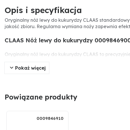
Opis i specyfikacja
Oryginalny nóż lewy do kukurydzy CLAAS standardowy, 
jakość zbioru. Regularna wymiana noży zapewnia efekty
CLAAS Nóż lewy do kukurydzy 0009846900 /
Oryginalny nóż lewy do kukurydzy CLAAS to precyzyjni
łodyg kukurydzy podczas zbioru, co zapewnia odpowied
uzyskania optymalnej jakości zbioru i ograniczenia prze
Pokaż więcej
Specyfikacja produktu
Producent:
CLAAS
Powiązane produkty
Typ części:
Nóż lewy do kukurydzy (standardowy)
Numer części:
0009846900 / 9846900
Numery porównawcze:
0009846900, 9846900, 000984
0009846910
Zastosowanie:
Sieczkarnie polowe CLAAS Jaguar seri
Rodzaj:
Oryginalna część