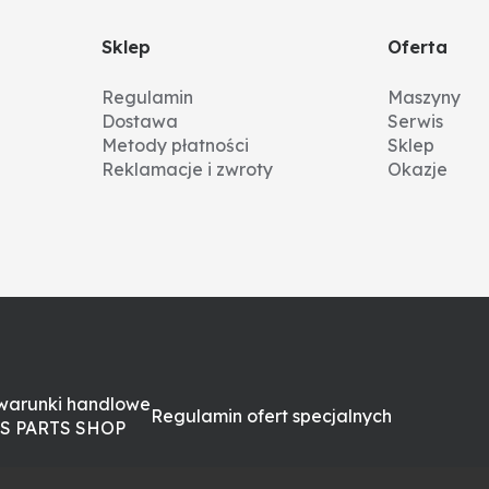
ęści, prosimy o kontakt i podanie numeru VIN maszyny. 
weryfikacja po numerze VIN jest najpewniejszym sposobem
Sklep
Oferta
Regulamin
Maszyny
Dostawa
Serwis
Metody płatności
Sklep
Reklamacje i zwroty
Okazje
warunki handlowe
Regulamin ofert specjalnych
S PARTS SHOP