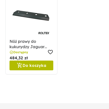
Zalety produktu
Precyzyjne dopasowanie do sieczkarni CLAAS Jaguar s
Wysoka trwałość i odporność na ścieranie
Zapewnia czyste i wydajne cięcie kukurydzy
Łatwy montaż i wymiana
Nóż prawy do
Długa żywotność w trudnych warunkach polowych
kukurydzy Jaguar
Optymalizacja jakości sieczki i zmniejszenie strat
9846910 / 0009846910
Dostępny
484,32 zł
Zastosowanie
Do koszyka
Nóż lewy do kukurydzy stosowany jest w sieczkarniach 
długość sieczki i efektywność procesu. Zużycie noża p
oryginalny nóż CLAAS gwarantuje przywrócenie optym
Kompatybilność
CLAAS Jaguar seria 800-900