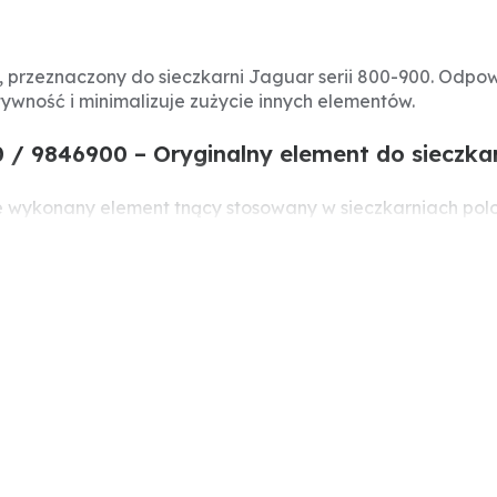
przeznaczony do sieczkarni Jaguar serii 800-900. Odpow
wność i minimalizuje zużycie innych elementów.
 9846900 – Oryginalny element do sieczkar
e wykonany element tnący stosowany w sieczkarniach polo
nią długość sieczki i wysoką wydajność pracy. Utrzymani
stojów.
6909, 0009981030, 0013186580, 0026201870
a 800-900