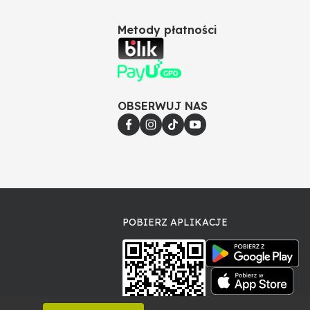
Poszczególne części w tych samych modelach mogą
 doboru odpowiedniej części.
Metody płatności
OBSERWUJ NAS
POBIERZ APLIKACJE