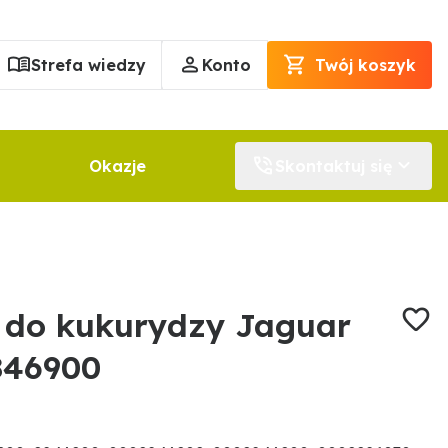
Strefa wiedzy
Konto
Twój koszyk
Okazje
Skontaktuj się
 do kukurydzy Jaguar
846900