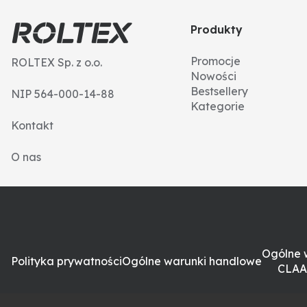
Jeżeli nie posiadają Państwo numeru katalogowego cz
różnić się w zależności od numeru seryjnego, dlatego 
Produkty
Promocje
ROLTEX Sp. z o.o.
Nowości
Bestsellery
NIP 564-000-14-88
Kategorie
Kontakt
O nas
Ogólne 
Polityka prywatności
Ogólne warunki handlowe
CLAA