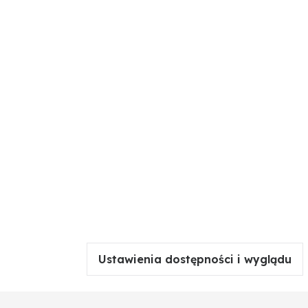
kiszonkę. Odpowiada za cięcie roślin, co wpływa na
enia maszyny i wyższego zużycia paliwa. Wymiana na
Ustawienia dostępności i wyglądu