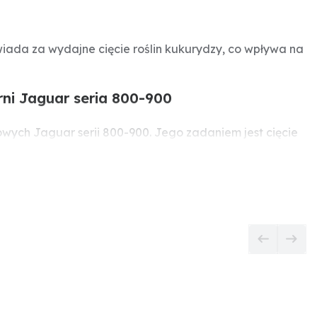
iada za wydajne cięcie roślin kukurydzy, co wpływa na
ni Jaguar seria 800-900
wych Jaguar serii 800-900. Jego zadaniem jest cięcie
e noży w dobrym stanie technicznym jest kluczowe dla