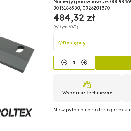
Numer(y) porównawcze: 00098469
0013186580, 0026201870
484,32 zł
(W tym VAT)
Dostępny
Wsparcie techniczne
Masz pytania co do tego produkt