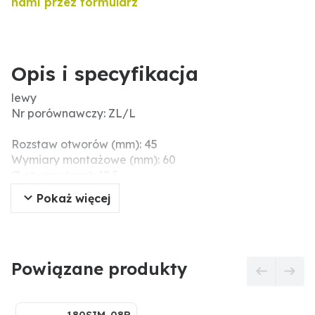
nami przez formularz
Opis i specyfikacja
lewy
Nr porównawczy: ZL/L
Rozstaw otworów (mm): 45
Wymiary montażowe (mm): 60
Ø otworu (mm): 12,5
Szerokość robocza (mm): 110
Pokaż więcej
Długość (mm): 157
Grubość (mm): 6
Powiązane produkty