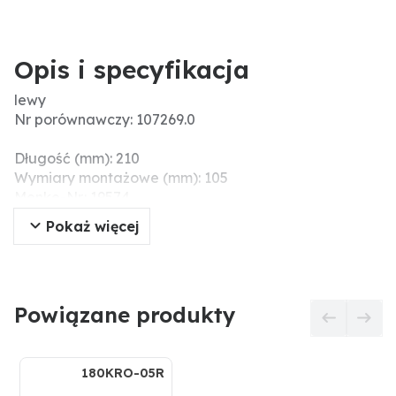
Opis i specyfikacja
lewy
Nr porównawczy: 107269.0
Długość (mm): 210
Wymiary montażowe (mm): 105
Menke-Nr.: 19574
Szerokość robocza (mm): 145
Pokaż więcej
Rozstaw otworów (mm): 75
Ø otworu (mm): 16,5
Grubość (mm): 8
Powiązane produkty
180KRO-05R