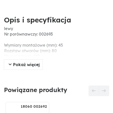
Opis i specyfikacja
lewy
Nr porównawczy: 002693
Wymiary montażowe (mm): 45
Rozstaw otworów (mm): 80
Długość (mm): 199
Ø otworu (mm): 10,5
Pokaż więcej
Szerokość robocza (mm): 67
Grubość (mm): 5
Powiązane produkty
18060 002692