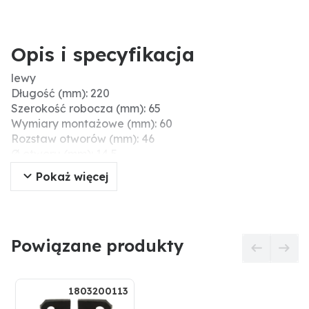
Opis i specyfikacja
lewy
Długość (mm): 220
Szerokość robocza (mm): 65
Wymiary montażowe (mm): 60
Rozstaw otworów (mm): 46
Ø otworu (mm): 14,5
Grubość (mm): 10
Pokaż więcej
Powiązane produkty
1803200113