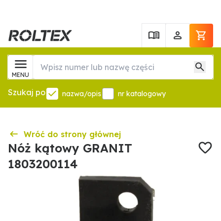
MENU
Szukaj po
nazwa/opis
nr katalogowy
Wróć do strony głównej
Nóż kątowy GRANIT
1803200114