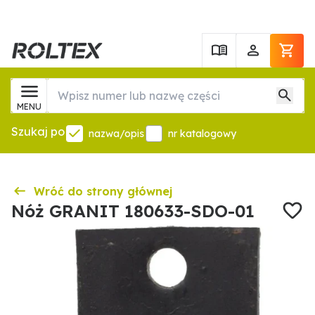
MENU
Szukaj po
nazwa/opis
nr katalogowy
Wróć do strony głównej
Nóż GRANIT 180633-SDO-01