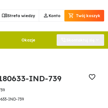
Strefa wiedzy
Konto
Twój koszyk
Okazje
Skontaktuj się
180633-IND-739
739
0633-IND-739