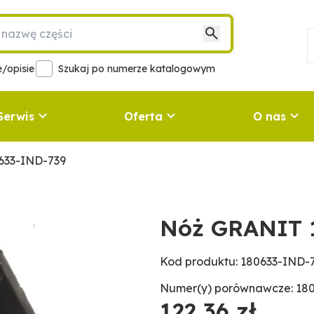
/opisie
Szukaj po numerze katalogowym
Serwis
Oferta
O nas
633-IND-739
Nóż GRANIT 
Kod produktu: 180633-IND-
Numer(y) porównawcze: 18
122,36 zł