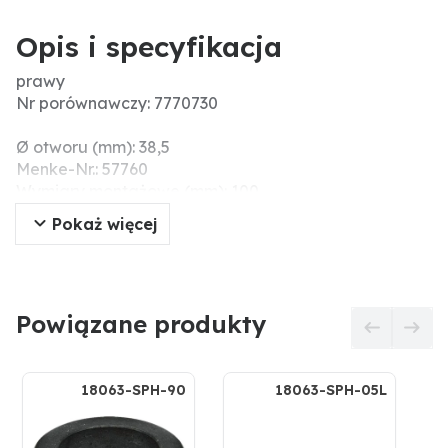
Opis i specyfikacja
prawy
Nr porównawczy: 7770730
Ø otworu (mm): 38,5
Menke-Nr.: 57760
Wymiary montażowe (mm): 100
Długość (mm): 395
Pokaż więcej
Grubość (mm): 12
Powiązane produkty
18063-SPH-90
18063-SPH-05L