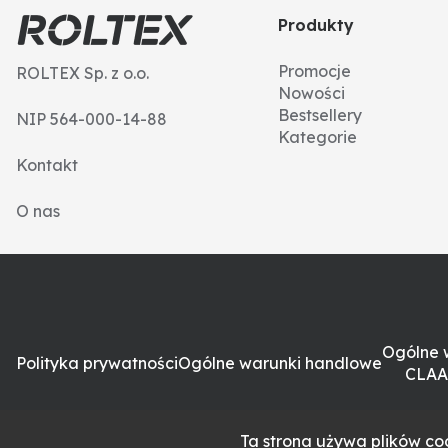
Produkty
Promocje
ROLTEX Sp. z o.o.
Nowości
Bestsellery
NIP 564-000-14-88
Kategorie
Kontakt
O nas
Ogólne 
Polityka prywatności
Ogólne warunki handlowe
CLAA
Ta strona używa plików coo