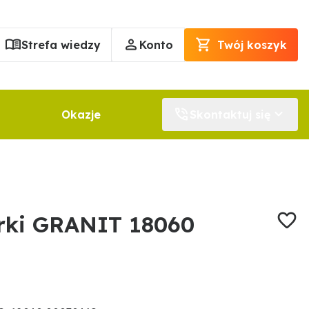
Strefa wiedzy
Konto
Twój koszyk
Okazje
Skontaktuj się
rki GRANIT 18060