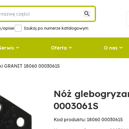
/opisie
Szukaj po numerze katalogowym
Serwis
Oferta
O nas
ki GRANIT 18060 0003061S
Nóż glebogryza
0003061S
Kod produktu: 18060 0003061S