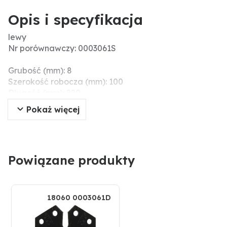
Opis i specyfikacja
lewy
Nr porównawczy: 0003061S
Grubość (mm): 8
Szerokość robocza (mm): 100
Długość (mm): 220
Rozstaw otworów (mm): 46
Pokaż więcej
Wymiary montażowe (mm): 80
Ø otworu (mm): 14,5
Powiązane produkty
18060 0003061D