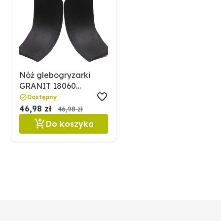
Nóż glebogryzarki
GRANIT 18060
0003061D
Dostępny
46,98 zł
46,98 zł
Do koszyka