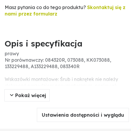
Masz pytania co do tego produktu?
Skontaktuj się z
nami przez formularz
Opis i specyfikacja
prawy
Nr porównawczy: 084320R, 073088, KK073088,
133229488, A133229488, 083340R
Wskazówki montażowe: Śrub i nakrętek nie należy
dokręcać narzędziem pneumatycznym, ponieważ
może prowadzić to do uszkodzeń części roboczej
Pokaż więcej
(pęknięcia związane z napięciem).
Ustawienia dostępności i wyglądu