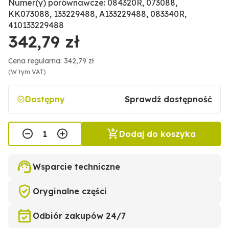
Numer(y) porównawcze: 084320R, 073088,
KK073088, 133229488, A133229488, 083340R,
410133229488
342,79 zł
Cena regularna: 342,79 zł
(W tym VAT)
Dostępny
Sprawdź dostępność
Dodaj do koszyka
Wsparcie techniczne
Oryginalne części
Odbiór zakupów 24/7