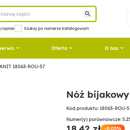
/opisie
Szukaj po numerze katalogowym
Serwis
Oferta
O nas
RANIT 18063-ROU-57
Nóż bijakow
Kod produktu: 18063-ROU-5
Numer(y) porównawcze: 5.2
18,42 zł
-0.03%