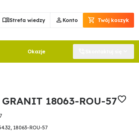
Strefa wiedzy
Konto
Twój koszyk
Okazje
Skontaktuj się
y GRANIT 18063-ROU-57
7
54.32, 18063-ROU-57