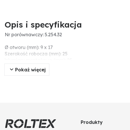
Opis i specyfikacja
Nr porównawczy: 5.254.32
Ø otworu (mm): 9 x 17
Szerokość robocza (mm): 25
Wymiary montażowe (mm): 25
Długość (mm): 60
Pokaż więcej
Grubość (mm): 5
Szerokość (mm): 25
Produkty