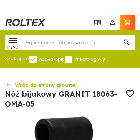
MENU
Szukaj po
nazwa/opis
nr katalogowy
Wróć do strony głównej
Nóż bijakowy GRANIT 18063-
OMA-05