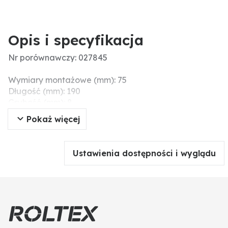
Opis i specyfikacja
Nr porównawczy: 027845
Wymiary montażowe (mm): 75
Długość (mm): 190
Grubość (mm): 8
Ø otworu (mm): 26
Pokaż więcej
Szerokość (mm): 100
Szerokość robocza (mm): 100
Ustawienia dostępności i wyglądu