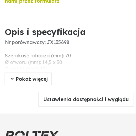
nami przez formularz
Opis i specyfikacja
Nr porównawczy: JX135698
Szerokość robocza (mm): 70
Ø otworu (mm): 14,5 x 30
Grubość (mm): 10
Wymiary montażowe (mm): 40
Pokaż więcej
Szerokość (mm): 100
Długość (mm): 81
Ustawienia dostępności i wyglądu