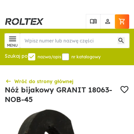
MENU
Szukaj po
nazwa/opis
nr katalogowy
Wróć do strony głównej
Nóż bijakowy GRANIT 18063-
NOB-45