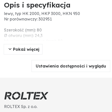
Opis i specyfikacja
lewy, typ HK 2000, HKP 3000, HKN 950
Nr porównawczy: 302951
Szerokość (mm): 80
Ø otworu (mm): 24,3
Wymiary montażowe (mm): 80
Długość (mm): 420
Pokaż więcej
Grubość (mm): 10
Ustawienia dostępności i wyglądu
ROLTEX Sp. z o.o.