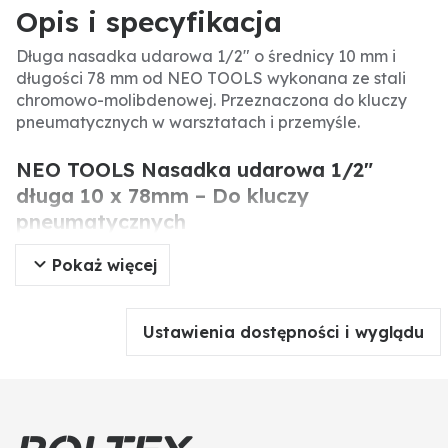
Opis i specyfikacja
Długa nasadka udarowa 1/2" o średnicy 10 mm i
długości 78 mm od NEO TOOLS wykonana ze stali
chromowo-molibdenowej. Przeznaczona do kluczy
pneumatycznych w warsztatach i przemyśle.
NEO TOOLS Nasadka udarowa 1/2"
długa 10 x 78mm – Do kluczy
pneumatycznych
Pokaż więcej
Długa nasadka udarowa 1/2" o rozmiarze 10 mm
firmy NEO TOOLS wykonana ze stali chromowo-
molibdenowej (CrMo). Dzięki długości 78 mm ułatwia
Ustawienia dostępności i wyglądu
dostęp do zagłębionych śrub. Odznacza się
wyjątkową odpornością na korozję, rozciąganie oraz
wysokie temperatury, idealna do środowisk o
wysokim obciążeniu.