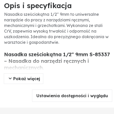
Opis i specyfikacja
Nasadka sześciokątna 1/2" 9mm to uniwersalne
narzędzie do pracy z narzędziami ręcznymi,
mechanicznymi i grzechotkami. Wykonana ze stali
CrV, zapewnia wysoką trwałość i odporność na
uszkodzenia. Idealna do precyzyjnego dokręcania w
warsztacie i gospodarstwie.
Nasadka sześciokątna 1/2" 9mm S-85337
– Nasadka do narzędzi ręcznych i
mechanicznych.
Pokaż więcej
Profesjonalna nasadka sześciokątna przeznaczona
do współpracy z narzędziami ręcznymi,
mechanicznymi oraz grzechotkami. Wykonana ze
Ustawienia dostępności i wyglądu
stali CrV, charakteryzuje się wysoką odpornością na
ścieranie i uszkodzenia mechaniczne. Odpowiedni
dobór nasadki zapewnia precyzyjne dokręcanie i
luzowanie elementów złącznych.