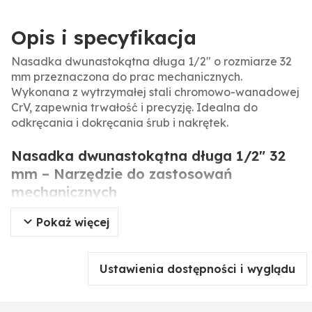
Opis i specyfikacja
Nasadka dwunastokątna długa 1/2" o rozmiarze 32
mm przeznaczona do prac mechanicznych.
Wykonana z wytrzymałej stali chromowo-wanadowej
CrV, zapewnia trwałość i precyzję. Idealna do
odkręcania i dokręcania śrub i nakrętek.
Nasadka dwunastokątna długa 1/2" 32
mm – Narzędzie do zastosowań
mechanicznych
Pokaż więcej
Nasadka dwunastokątna długa 1/2" o rozmiarze 32
mm to niezbędne narzędzie w każdym warsztacie
mechanicznym. Umożliwia odkręcanie i dokręcanie
Ustawienia dostępności i wyglądu
śrub i nakrętek z gniazdem dwunastokątnym. Wybór
solidnej nasadki wpływa na bezpieczeństwo i
efektywność pracy.